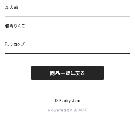
Big up!
森大輔
佐藤さん、いつものでよろしいですか？
浦嶋りんこ
BEAUTIFUL PEOPLE
FJショップ
THE HOUSE PARTY!
商品一覧に戻る
L.O.K Supa Dupa
L.O.K
© Funky Jam
Powered by
in the Universe